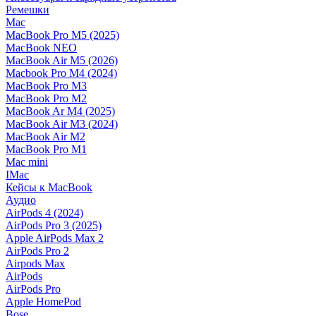
Ремешки
Mac
MacBook Pro M5 (2025)
MacBook NEO
MacBook Air M5 (2026)
Macbook Pro M4 (2024)
MacBook Pro M3
MacBook Pro M2
MacBook Ar M4 (2025)
MacBook Air M3 (2024)
MacBook Air M2
MacBook Pro M1
Mac mini
IMac
Кейсы к MacBook
Аудио
AirPods 4 (2024)
AirPods Pro 3 (2025)
Apple AirPods Max 2
AirPods Pro 2
Airpods Max
AirPods
AirPods Pro
Apple HomePod
Bose