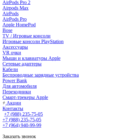
AirPods Pro 2
Airpods Max
AirPods
AirPods Pro
Apple HomePod
Bose
TV / Игровые консоли
Игровые консоли PlayStation
Аксессуары
VR очки
Мыши и клавиатуры Apple
Сетевые адаптеры
Кабели
Беспроводные зарядные устройства
Power Bank
Для автомобиля
Переходники
Смарт-трекеры Apple
Акции
Контакты
+7 (988) 235-75-05
+7 (988) 235-75-05
+7 (964) 940-99-99
Заказать звонок