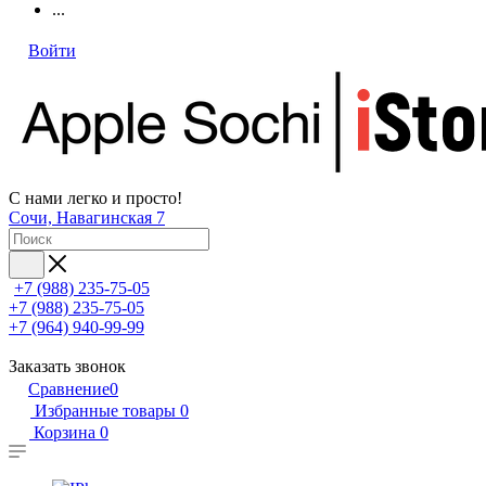
...
Войти
С нами легко и просто!
Сочи, Навагинская 7
+7 (988) 235-75-05
+7 (988) 235-75-05
+7 (964) 940-99-99
Заказать звонок
Сравнение
0
Избранные товары
0
Корзина
0