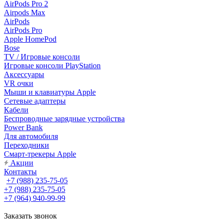
AirPods Pro 2
Airpods Max
AirPods
AirPods Pro
Apple HomePod
Bose
TV / Игровые консоли
Игровые консоли PlayStation
Аксессуары
VR очки
Мыши и клавиатуры Apple
Сетевые адаптеры
Кабели
Беспроводные зарядные устройства
Power Bank
Для автомобиля
Переходники
Смарт-трекеры Apple
Акции
Контакты
+7 (988) 235-75-05
+7 (988) 235-75-05
+7 (964) 940-99-99
Заказать звонок