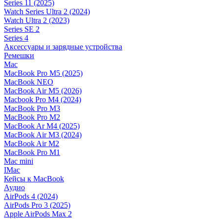
Series 11 (2025)
Watch Series Ultra 2 (2024)
Watch Ultra 2 (2023)
Series SE 2
Series 4
Аксессуары и зарядные устройства
Ремешки
Mac
MacBook Pro M5 (2025)
MacBook NEO
MacBook Air M5 (2026)
Macbook Pro M4 (2024)
MacBook Pro M3
MacBook Pro M2
MacBook Ar M4 (2025)
MacBook Air M3 (2024)
MacBook Air M2
MacBook Pro M1
Mac mini
IMac
Кейсы к MacBook
Аудио
AirPods 4 (2024)
AirPods Pro 3 (2025)
Apple AirPods Max 2