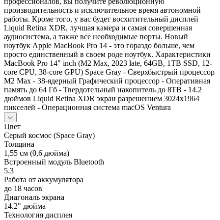
профессионалов, вы получите революционную
производительность и исключительное время автономной
работы. Кроме того, у вас будет восхитительный дисплей
Liquid Retina XDR, лучшая камера и самая совершенная
аудиосистема, а также все необходимые порты. Новый
ноутбук Apple MacBook Pro 14 - это гораздо больше, чем
просто единственный в своем роде ноутбук. Характеристики
MacBook Pro 14" inch (M2 Мах, 2023 late, 64GB, 1TB SSD, 12-
core CPU, 38-core GPU) Space Gray - Сверхбыстрый процессор
М2 Max - 38-ядерный Графический процессор - Оперативная
память до 64 Гб - Твердотельный накопитель до 8TB - 14.2
дюймов Liquid Retina XDR экран разрешением 3024x1964
пикселей - Операционная система macOS Ventura
Цвет
Серый космос (Space Gray)
Толщина
1,55 см (0,6 дюйма)
Встроенный модуль Bluetooth
5.3
Работа от аккумулятора
до 18 часов
Диагональ экрана
14.2" дюйма
Технология дисплея