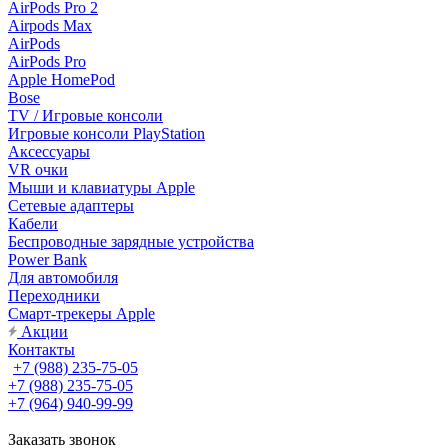
AirPods Pro 2
Airpods Max
AirPods
AirPods Pro
Apple HomePod
Bose
TV / Игровые консоли
Игровые консоли PlayStation
Аксессуары
VR очки
Мыши и клавиатуры Apple
Сетевые адаптеры
Кабели
Беспроводные зарядные устройства
Power Bank
Для автомобиля
Переходники
Смарт-трекеры Apple
Акции
Контакты
+7 (988) 235-75-05
+7 (988) 235-75-05
+7 (964) 940-99-99
Заказать звонок