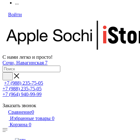
...
Войти
С нами легко и просто!
Сочи, Навагинская 7
+7 (988) 235-75-05
+7 (988) 235-75-05
+7 (964) 940-99-99
Заказать звонок
Сравнение
0
Избранные товары
0
Корзина
0