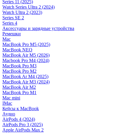
Series 11 (2025)
Watch Series Ultra 2 (2024)
Watch Ultra 2 (2023)
Series SE 2
Series 4
Аксессуары и зарядные устройства
Ремешки
Mac
MacBook Pro M5 (2025)
MacBook NEO
MacBook Air M5 (2026)
Macbook Pro M4 (2024)
MacBook Pro M3
MacBook Pro M2
MacBook Ar M4 (2025)
MacBook Air M3 (2024)
MacBook Air M2
MacBook Pro M1
Mac mini
IMac
Кейсы к MacBook
Аудио
AirPods 4 (2024)
AirPods Pro 3 (2025)
Apple AirPods Max 2