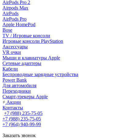
AirPods Pro 2
Airpods Max
AirPods
AirPods Pro
Apple HomePod
Bose
TV / Игровые консоли
Игровые консоли PlayStation
Аксессуары
VR очки
Мыши и клавиатуры Apple
Сетевые адаптеры
Кабели
Беспроводные зарядные устройства
Power Bank
Для автомобиля
Переходники
Смарт-трекеры Apple
Акции
Контакты
+7 (988) 235-75-05
+7 (988) 235-75-05
+7 (964) 940-99-99
Заказать звонок