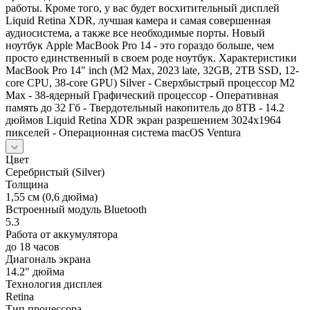
работы. Кроме того, у вас будет восхитительный дисплей
Liquid Retina XDR, лучшая камера и самая совершенная
аудиосистема, а также все необходимые порты. Новый
ноутбук Apple MacBook Pro 14 - это гораздо больше, чем
просто единственный в своем роде ноутбук. Характеристики
MacBook Pro 14" inch (M2 Мах, 2023 late, 32GB, 2TB SSD, 12-
core CPU, 38-core GPU) Silver - Сверхбыстрый процессор М2
Max - 38-ядерный Графический процессор - Оперативная
память до 32 Гб - Твердотельный накопитель до 8TB - 14.2
дюймов Liquid Retina XDR экран разрешением 3024x1964
пикселей - Операционная система macOS Ventura
Цвет
Серебристый (Silver)
Толщина
1,55 см (0,6 дюйма)
Встроенный модуль Bluetooth
5.3
Работа от аккумулятора
до 18 часов
Диагональ экрана
14.2" дюйма
Технология дисплея
Retina
Тип процессора