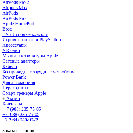
AirPods Pro 2
Airpods Max
AirPods
AirPods Pro
Apple HomePod
Bose
TV / Игровые консоли
Игровые консоли PlayStation
Аксессуары
VR очки
Мыши и клавиатуры Apple
Сетевые адаптеры
Кабели
Беспроводные зарядные устройства
Power Bank
Для автомобиля
Переходники
Смарт-трекеры Apple
Акции
Контакты
+7 (988) 235-75-05
+7 (988) 235-75-05
+7 (964) 940-99-99
Заказать звонок