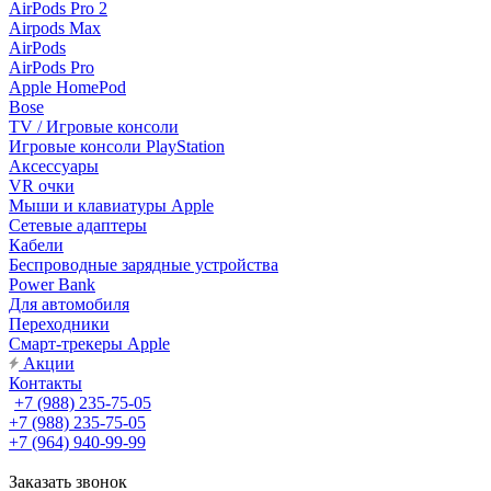
AirPods Pro 2
Airpods Max
AirPods
AirPods Pro
Apple HomePod
Bose
TV / Игровые консоли
Игровые консоли PlayStation
Аксессуары
VR очки
Мыши и клавиатуры Apple
Сетевые адаптеры
Кабели
Беспроводные зарядные устройства
Power Bank
Для автомобиля
Переходники
Смарт-трекеры Apple
Акции
Контакты
+7 (988) 235-75-05
+7 (988) 235-75-05
+7 (964) 940-99-99
Заказать звонок