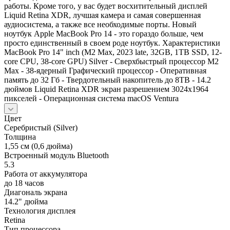
работы. Кроме того, у вас будет восхитительный дисплей
Liquid Retina XDR, лучшая камера и самая совершенная
аудиосистема, а также все необходимые порты. Новый
ноутбук Apple MacBook Pro 14 - это гораздо больше, чем
просто единственный в своем роде ноутбук. Характеристики
MacBook Pro 14" inch (M2 Мах, 2023 late, 32GB, 1TB SSD, 12-
core CPU, 38-core GPU) Silver - Сверхбыстрый процессор М2
Max - 38-ядерный Графический процессор - Оперативная
память до 32 Гб - Твердотельный накопитель до 8TB - 14.2
дюймов Liquid Retina XDR экран разрешением 3024x1964
пикселей - Операционная система macOS Ventura
Цвет
Серебристый (Silver)
Толщина
1,55 см (0,6 дюйма)
Встроенный модуль Bluetooth
5.3
Работа от аккумулятора
до 18 часов
Диагональ экрана
14.2" дюйма
Технология дисплея
Retina
Тип процессора