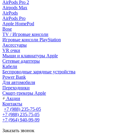
AirPods Pro 2
Airpods Max
AirPods
AirPods Pro
Apple HomePod
Bose
TV / Игровые консоли
Игровые консоли PlayStation
Аксессуары
VR очки
Мыши и клавиатуры Apple
Сетевые адаптеры
Кабели
Беспроводные зарядные устройства
Power Bank
Для автомобиля
Переходники
Смарт-трекеры Apple
Акции
Контакты
+7 (988) 235-75-05
+7 (988) 235-75-05
+7 (964) 940-99-99
Заказать звонок