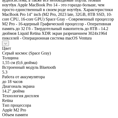
аудиосистема, а также все необходимые порты. Новый
ноутбук Apple MacBook Pro 14 - это гораздо больше, чем
просто единственный в своем роде ноутбук. Характеристики
MacBook Pro 14" inch (M2 Pro, 2023 late, 32GB, 8TB SSD, 10-
core CPU, 16-core GPU) Space Gray - Современный процессор
М2 Pro - 16-ядерный Графический процессор - Оперативная
память до 32 Гб - Твердотельный накопитель до 8TB - 14.2
дюймов Liquid Retina XDR экран разрешением 3024x1964
пикселей - Операционная система macOS Ventura
Цвет
Серый космос (Space Gray)
Толщина
1,55 см (0,6 дюйма)
Встроенный модуль Bluetooth
5.3
Работа от аккумулятора
до 18 часов
Диагональ экрана
14.2" дюйма
Технология дисплея
Retina
Тип процессора
Apple M2 Pro
Объем памяти