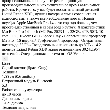
профессионалов, вы получите революционную
производительность и исключительное время автономной
работы. Кроме того, у вас будет восхитительный дисплей
Liquid Retina XDR, лучшая камера и самая совершенная
аудиосистема, а также все необходимые порты. Новый
ноутбук Apple MacBook Pro 14 - это гораздо больше, чем
просто единственный в своем роде ноутбук. Характеристики
MacBook Pro 14" inch (M2 Pro, 2023 late, 32GB, 4TB SSD, 10-
core CPU, 16-core GPU) Space Gray - Современный процессор
М2 Pro - 16-ядерный Графический процессор - Оперативная
память до 32 Гб - Твердотельный накопитель до 8TB - 14.2
дюймов Liquid Retina XDR экран разрешением 3024x1964
пикселей - Операционная система macOS Ventura
Цвет
Серый космос (Space Gray)
Толщина
1,55 см (0,6 дюйма)
Встроенный модуль Bluetooth
5.3
Работа от аккумулятора
до 18 часов
Диагональ экрана
14.2" дюйма
Технология дисплея