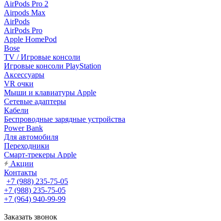
AirPods Pro 2
Airpods Max
AirPods
AirPods Pro
Apple HomePod
Bose
TV / Игровые консоли
Игровые консоли PlayStation
Аксессуары
VR очки
Мыши и клавиатуры Apple
Сетевые адаптеры
Кабели
Беспроводные зарядные устройства
Power Bank
Для автомобиля
Переходники
Смарт-трекеры Apple
Акции
Контакты
+7 (988) 235-75-05
+7 (988) 235-75-05
+7 (964) 940-99-99
Заказать звонок