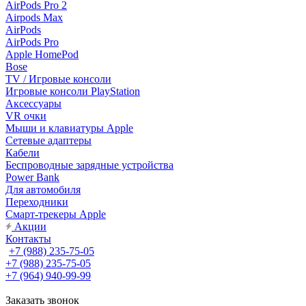
AirPods Pro 2
Airpods Max
AirPods
AirPods Pro
Apple HomePod
Bose
TV / Игровые консоли
Игровые консоли PlayStation
Аксессуары
VR очки
Мыши и клавиатуры Apple
Сетевые адаптеры
Кабели
Беспроводные зарядные устройства
Power Bank
Для автомобиля
Переходники
Смарт-трекеры Apple
Акции
Контакты
+7 (988) 235-75-05
+7 (988) 235-75-05
+7 (964) 940-99-99
Заказать звонок