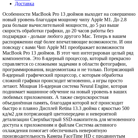
Доставка
Особенности MacBook Pro 13 дюймов выходит на совершенно
новый уровень благодаря мощному чипу Apple M1. До 2.8
раза больше вычислительной мощности, до 5 раз выше
скорость обработки графики, до 20 часов работы без
подзарядки - дольше любого другого Mac. Теперь в вашем
распоряжении ещё более впечатляющие возможности. И они
повсюду с вами Чип Apple M1 преображает возможности
MacBook Pro 13 дюймов. В этот чип интегрирован целый ряд
компонентов. Это 8‑ядерный процессор, который прекрасно
справляется со сложными задачами в области фотографии,
программирования, видеомонтажа и не только. Потрясающий
8‑ядерный графический процессор, с которым обработка
сложной графики происходит мгновенно, а игры просто
летают. Мощная 16‑ядерная система Neural Engine, которая
поднимает машинное обучение на новый уровень в ваших
любимых приложениях. А также сверхскоростная
объединённая память, благодаря которой всё происходит
быстро и плавно Дисплей Retina 13.3 дюйма с яркостью 500
кд/м2 для потрясающей цветопередачи и невероятной
детализации Сверхбыстрый SSD‑накопитель для мгновенного
доступа к приложениям и файлам Система активного
охлаждения помогает обеспечивать невероятную
производительность Камера FaceTime HD с продвинутым