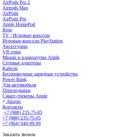
AirPods Pro 2
Airpods Max
AirPods
AirPods Pro
Apple HomePod
Bose
TV / Игровые консоли
Игровые консоли PlayStation
Аксессуары
VR очки
Мыши и клавиатуры Apple
Сетевые адаптеры
Кабели
Беспроводные зарядные устройства
Power Bank
Для автомобиля
Переходники
Смарт-трекеры Apple
Акции
Контакты
+7 (988) 235-75-05
+7 (988) 235-75-05
+7 (964) 940-99-99
Заказать звонок