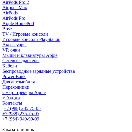
AirPods Pro 2
Airpods Max
AirPods
AirPods Pro
Apple HomePod
Bose
TV / Игровые консоли
Игровые консоли PlayStation
Аксессуары
VR очки
Мыши и клавиатуры Apple
Сетевые адаптеры
Кабели
Беспроводные зарядные устройства
Power Bank
Для автомобиля
Переходники
Смарт-трекеры Apple
Акции
Контакты
+7 (988) 235-75-05
+7 (988) 235-75-05
+7 (964) 940-99-99
Заказать звонок