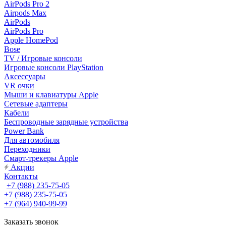
AirPods Pro 2
Airpods Max
AirPods
AirPods Pro
Apple HomePod
Bose
TV / Игровые консоли
Игровые консоли PlayStation
Аксессуары
VR очки
Мыши и клавиатуры Apple
Сетевые адаптеры
Кабели
Беспроводные зарядные устройства
Power Bank
Для автомобиля
Переходники
Смарт-трекеры Apple
Акции
Контакты
+7 (988) 235-75-05
+7 (988) 235-75-05
+7 (964) 940-99-99
Заказать звонок