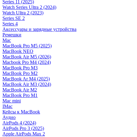
Series 11 (2025)
Watch Series Ultra 2 (2024)
Watch Ultra 2 (2023)
Series SE 2
Series 4
Аксессуары и зарядные устройства
Ремешки
Mac
MacBook Pro M5 (2025)
MacBook NEO
MacBook Air M5 (2026)
Macbook Pro M4 (2024)
MacBook Pro M3
MacBook Pro M2
MacBook Ar M4 (2025)
MacBook Air M3 (2024)
MacBook Air M2
MacBook Pro M1
Mac mini
IMac
Кейсы к MacBook
Аудио
AirPods 4 (2024)
AirPods Pro 3 (2025)
Apple AirPods Max 2