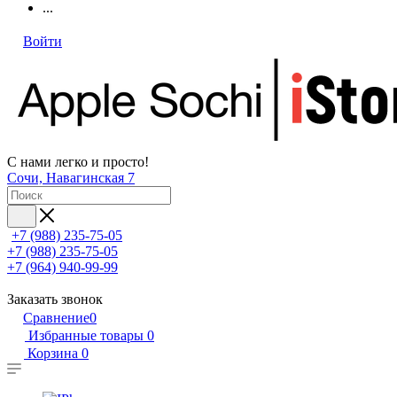
...
Войти
С нами легко и просто!
Сочи, Навагинская 7
+7 (988) 235-75-05
+7 (988) 235-75-05
+7 (964) 940-99-99
Заказать звонок
Сравнение
0
Избранные товары
0
Корзина
0