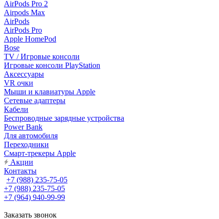
AirPods Pro 2
Airpods Max
AirPods
AirPods Pro
Apple HomePod
Bose
TV / Игровые консоли
Игровые консоли PlayStation
Аксессуары
VR очки
Мыши и клавиатуры Apple
Сетевые адаптеры
Кабели
Беспроводные зарядные устройства
Power Bank
Для автомобиля
Переходники
Смарт-трекеры Apple
Акции
Контакты
+7 (988) 235-75-05
+7 (988) 235-75-05
+7 (964) 940-99-99
Заказать звонок