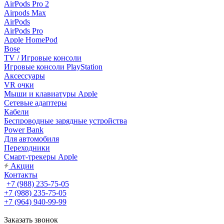
AirPods Pro 2
Airpods Max
AirPods
AirPods Pro
Apple HomePod
Bose
TV / Игровые консоли
Игровые консоли PlayStation
Аксессуары
VR очки
Мыши и клавиатуры Apple
Сетевые адаптеры
Кабели
Беспроводные зарядные устройства
Power Bank
Для автомобиля
Переходники
Смарт-трекеры Apple
Акции
Контакты
+7 (988) 235-75-05
+7 (988) 235-75-05
+7 (964) 940-99-99
Заказать звонок