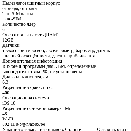
Пылевлагозащитный корпус
от воды, от пыли
Тип SIM карты
nano-SIM
Количество ядер
6
Оперативная память (RAM)
12GB
Датчики
трёхосевой гироскоп, акселерометр, барометр, датчик
внешней освещённости, датчик приближения
Дополнительная информация
RuStore и программы для ЭВМ, определенные
законодательством РФ, не установлены
Диагональ дисплея, см
6.3
Разрешение экрана, пикс
460
Операционная система
iOS 18
Разрешение основной камеры, Мп
48
Wi-Fi
802.11 a/b/g/n/ac/ax/be
У данного товара нет отзывов. Станьте
Оставить отзыв