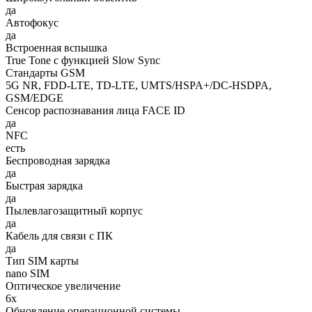
да
Автофокус
да
Встроенная вспышка
True Tone с функцией Slow Sync
Стандарты GSM
5G NR, FDD‑LTE, TD‑LTE, UMTS/HSPA+/DC‑HSDPA,
GSM/EDGE
Сенсор распознавания лица FACE ID
да
NFC
есть
Беспроводная зарядка
да
Быстрая зарядка
да
Пылевлагозащитный корпус
да
Кабель для связи с ПК
да
Тип SIM карты
nano SIM
Оптическое увеличение
6х
Обновление операционной системы