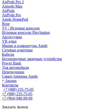
AirPods Pro 2
Airpods Max
AirPods
AirPods Pro
Apple HomePod
Bose
TV / Игровые консоли
Игровые консоли PlayStation
Аксессуары
VR очки
Мыши и клавиатуры Apple
Сетевые адаптеры
Кабели
Беспроводные зарядные устройства
Power Bank
Для автомобиля
Переходники
Смарт-трекеры Apple
Акции
Контакты
+7 (988) 235-75-05
+7 (988) 235-75-05
+7 (964) 940-99-99
Заказать звонок