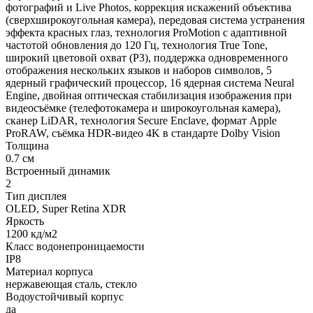
фотографий и Live Photos, коррекция искажений объектива
(сверхширокоугольная камера), передовая система устранения
эффекта красных глаз, технология ProMotion с адаптивной
частотой обновления до 120 Гц, технология True Tone,
широкий цветовой охват (P3), поддержка одновременного
отображения нескольких языков и наборов символов, 5
ядерный графический процессор, 16 ядерная система Neural
Engine, двойная оптическая стабилизация изображения при
видеосъёмке (телефотокамера и широкоугольная камера),
сканер LiDAR, технология Secure Enclave, формат Apple
ProRAW, съёмка HDR-видео 4K в стандарте Dolby Vision
Толщина
0.7 см
Встроенный динамик
2
Тип дисплея
OLED, Super Retina XDR
Яркость
1200 кд/м2
Класс водонепроницаемости
IP8
Материал корпуса
нержавеющая сталь, стекло
Водоустойчивый корпус
да