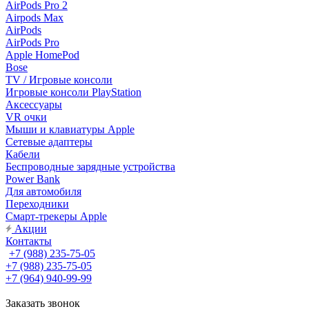
AirPods Pro 2
Airpods Max
AirPods
AirPods Pro
Apple HomePod
Bose
TV / Игровые консоли
Игровые консоли PlayStation
Аксессуары
VR очки
Мыши и клавиатуры Apple
Сетевые адаптеры
Кабели
Беспроводные зарядные устройства
Power Bank
Для автомобиля
Переходники
Смарт-трекеры Apple
Акции
Контакты
+7 (988) 235-75-05
+7 (988) 235-75-05
+7 (964) 940-99-99
Заказать звонок