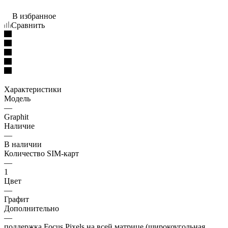
В избранное
Сравнить
Характеристики
Модель
—
Graphit
Наличие
—
В наличии
Количество SIM-карт
—
1
Цвет
—
Графит
Дополнительно
—
поддержка Focus Pixels на всей матрице (широкоугольная