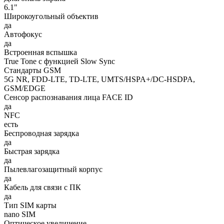
6.1"
Широкоугольный объектив
да
Автофокус
да
Встроенная вспышка
True Tone с функцией Slow Sync
Стандарты GSM
5G NR, FDD‑LTE, TD‑LTE, UMTS/HSPA+/DC‑HSDPA,
GSM/EDGE
Сенсор распознавания лица FACE ID
да
NFC
есть
Беспроводная зарядка
да
Быстрая зарядка
да
Пылевлагозащитный корпус
да
Кабель для связи с ПК
да
Тип SIM карты
nano SIM
Оптическое увеличение