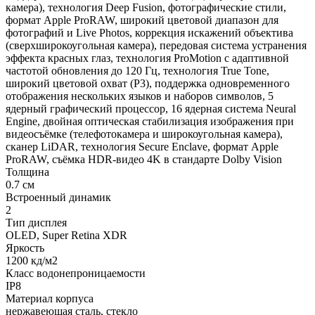
камера), технология Deep Fusion, фотографические стили,
формат Apple ProRAW, широкий цветовой диапазон для
фотографий и Live Photos, коррекция искажений объектива
(сверхширокоугольная камера), передовая система устранения
эффекта красных глаз, технология ProMotion с адаптивной
частотой обновления до 120 Гц, технология True Tone,
широкий цветовой охват (P3), поддержка одновременного
отображения нескольких языков и наборов символов, 5
ядерный графический процессор, 16 ядерная система Neural
Engine, двойная оптическая стабилизация изображения при
видеосъёмке (телефотокамера и широкоугольная камера),
сканер LiDAR, технология Secure Enclave, формат Apple
ProRAW, съёмка HDR-видео 4K в стандарте Dolby Vision
Толщина
0.7 см
Встроенный динамик
2
Тип дисплея
OLED, Super Retina XDR
Яркость
1200 кд/м2
Класс водонепроницаемости
IP8
Материал корпуса
нержавеющая сталь, стекло