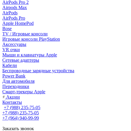
AirPods Pro 2
Airpods Max
AirPods
AirPods Pro
Apple HomePod
Bose
TV / Игровые консоли
Игровые консоли PlayStation
Аксессуары
VR очки
Мыши и клавиатуры Apple
Сетевые адаптеры
Кабели
Беспроводные зарядные устройства
Power Bank
Для автомобиля
Переходники
Смарт-трекеры Apple
Акции
Контакты
+7 (988) 235-75-05
+7 (988) 235-75-05
+7 (964) 940-99-99
Заказать звонок