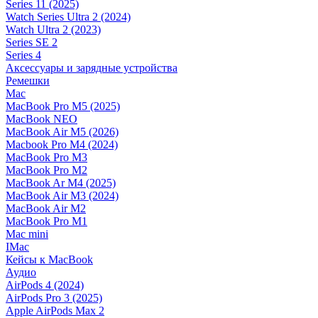
Series 11 (2025)
Watch Series Ultra 2 (2024)
Watch Ultra 2 (2023)
Series SE 2
Series 4
Аксессуары и зарядные устройства
Ремешки
Mac
MacBook Pro M5 (2025)
MacBook NEO
MacBook Air M5 (2026)
Macbook Pro M4 (2024)
MacBook Pro M3
MacBook Pro M2
MacBook Ar M4 (2025)
MacBook Air M3 (2024)
MacBook Air M2
MacBook Pro M1
Mac mini
IMac
Кейсы к MacBook
Аудио
AirPods 4 (2024)
AirPods Pro 3 (2025)
Apple AirPods Max 2