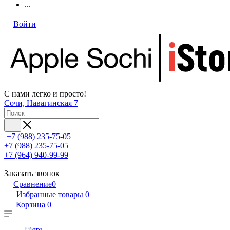
...
Войти
С нами легко и просто!
Сочи, Навагинская 7
+7 (988) 235-75-05
+7 (988) 235-75-05
+7 (964) 940-99-99
Заказать звонок
Сравнение
0
Избранные товары
0
Корзина
0