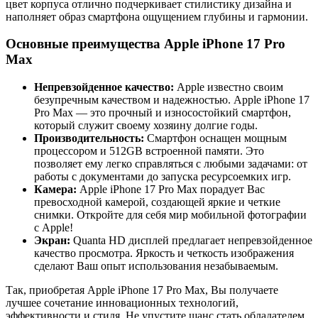
цвет корпуса отлично подчеркивает стилистику дизайна и
наполняет образ смартфона ощущением глубины и гармонии.
Основные преимущества Apple iPhone 17 Pro
Max
Непревзойденное качество:
Apple известно своим
безупречным качеством и надежностью. Apple iPhone 17
Pro Max — это прочный и износостойкий смартфон,
который служит своему хозяину долгие годы.
Производительность:
Смартфон оснащен мощным
процессором и 512GB встроенной памяти. Это
позволяет ему легко справляться с любыми задачами: от
работы с документами до запуска ресурсоемких игр.
Камера:
Apple iPhone 17 Pro Max порадует Вас
превосходной камерой, создающей яркие и четкие
снимки. Откройте для себя мир мобильной фотографии
с Apple!
Экран:
Quanta HD дисплей предлагает непревзойденное
качество просмотра. Яркость и четкость изображения
сделают Ваш опыт использования незабываемым.
Так, приобретая Apple iPhone 17 Pro Max, Вы получаете
лучшее сочетание инновационных технологий,
эффективности и стиля. Не упустите шанс стать обладателем