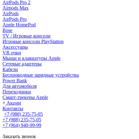
AirPods Pro 2
Airpods Max
AirPods
AirPods Pro
Apple HomePod
Bose
TV / Игровые консоли
Игровые консоли PlayStation
Аксессуары
VR очки
Мыши и клавиатуры Apple
Сетевые адаптеры
Кабели
Беспроводные зарядные устройства
Power Bank
Для автомобиля
Переходники
Смарт-трекеры Apple
Акции
Контакты
+7 (988) 235-75-05
+7 (988) 235-75-05
+7 (964) 940-99-99
Заказать звонок