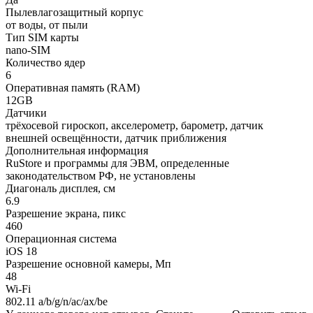
Пылевлагозащитный корпус
от воды, от пыли
Тип SIM карты
nano-SIM
Количество ядер
6
Оперативная память (RAM)
12GB
Датчики
трёхосевой гироскоп, акселерометр, барометр, датчик
внешней освещённости, датчик приближения
Дополнительная информация
RuStore и программы для ЭВМ, определенные
законодательством РФ, не установлены
Диагональ дисплея, см
6.9
Разрешение экрана, пикс
460
Операционная система
iOS 18
Разрешение основной камеры, Мп
48
Wi-Fi
802.11 a/b/g/n/ac/ax/be