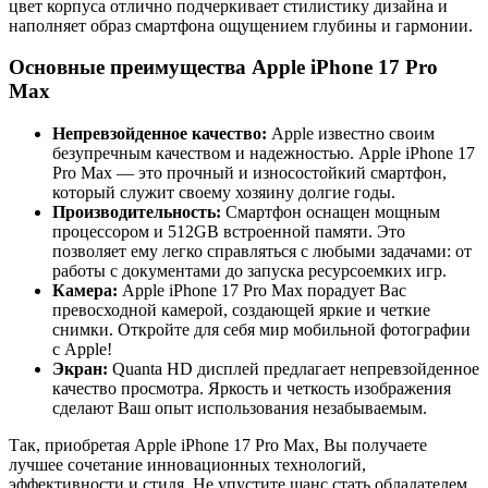
цвет корпуса отлично подчеркивает стилистику дизайна и
наполняет образ смартфона ощущением глубины и гармонии.
Основные преимущества Apple iPhone 17 Pro
Max
Непревзойденное качество:
Apple известно своим
безупречным качеством и надежностью. Apple iPhone 17
Pro Max — это прочный и износостойкий смартфон,
который служит своему хозяину долгие годы.
Производительность:
Смартфон оснащен мощным
процессором и 512GB встроенной памяти. Это
позволяет ему легко справляться с любыми задачами: от
работы с документами до запуска ресурсоемких игр.
Камера:
Apple iPhone 17 Pro Max порадует Вас
превосходной камерой, создающей яркие и четкие
снимки. Откройте для себя мир мобильной фотографии
с Apple!
Экран:
Quanta HD дисплей предлагает непревзойденное
качество просмотра. Яркость и четкость изображения
сделают Ваш опыт использования незабываемым.
Так, приобретая Apple iPhone 17 Pro Max, Вы получаете
лучшее сочетание инновационных технологий,
эффективности и стиля. Не упустите шанс стать обладателем