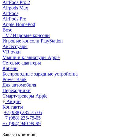
AirPods Pro 2
Airpods Max
AirPods
AirPods Pro
Apple HomePod
Bose
TV / Игровые консоли
Игровые консоли PlayStation
Аксессуары
VR очки
Мыши и клавиатуры Apple
Сетевые адаптеры
Кабели
Беспроводные зарядные устройства
Power Bank
Для автомобиля
Переходники
Смарт-трекеры Apple
Акции
Контакты
+7 (988) 235-75-05
+7 (988) 235-75-05
+7 (964) 940-99-99
Заказать звонок