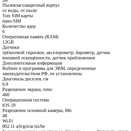
Пылевлагозащитный корпус
от воды, от пыли
Тип SIM карты
nano-SIM
Количество ядер
6
Оперативная память (RAM)
12GB
Датчики
трёхосевой гироскоп, акселерометр, барометр, датчик
внешней освещённости, датчик приближения
Дополнительная информация
RuStore и программы для ЭВМ, определенные
законодательством РФ, не установлены
Диагональ дисплея, см
6.9
Разрешение экрана, пикс
460
Операционная система
iOS 18
Разрешение основной камеры, Мп
48
Wi-Fi
802.11 a/b/g/n/ac/ax/be