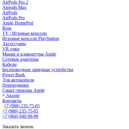
AirPods Pro 2
Airpods Max
AirPods
AirPods Pro
Apple HomePod
Bose
TV / Игровые консоли
Игровые консоли PlayStation
Аксессуары
VR очки
Мыши и клавиатуры Apple
Сетевые адаптеры
Кабели
Беспроводные зарядные устройства
Power Bank
Для автомобиля
Переходники
Смарт-трекеры Apple
Акции
Контакты
+7 (988) 235-75-05
+7 (988) 235-75-05
+7 (964) 940-99-99
Заказать звонок