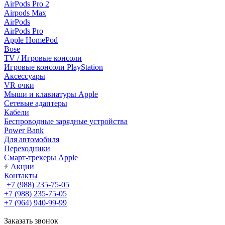
AirPods Pro 2
Airpods Max
AirPods
AirPods Pro
Apple HomePod
Bose
TV / Игровые консоли
Игровые консоли PlayStation
Аксессуары
VR очки
Мыши и клавиатуры Apple
Сетевые адаптеры
Кабели
Беспроводные зарядные устройства
Power Bank
Для автомобиля
Переходники
Смарт-трекеры Apple
Акции
Контакты
+7 (988) 235-75-05
+7 (988) 235-75-05
+7 (964) 940-99-99
Заказать звонок