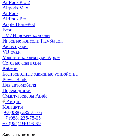
AirPods Pro 2
Airpods Max
AirPods
AirPods Pro
Apple HomePod
Bose
TV / Игровые консоли
Игровые консоли PlayStation
Аксессуары
VR очки
Мыши и клавиатуры Apple
Сетевые адаптеры
Кабели
Беспроводные зарядные устройства
Power Bank
Для автомобиля
Переходники
Смарт-трекеры Apple
Акции
Контакты
+7 (988) 235-75-05
+7 (988) 235-75-05
+7 (964) 940-99-99
Заказать звонок