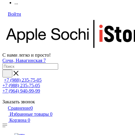
...
Войти
С нами легко и просто!
Сочи, Навагинская 7
+7 (988) 235-75-05
+7 (988) 235-75-05
+7 (964) 940-99-99
Заказать звонок
Сравнение
0
Избранные товары
0
Корзина
0