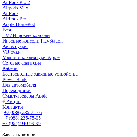
AirPods Pro 2
Airpods Max
AirPods
AirPods Pro
Apple HomePod
Bose
TV / Игровые консоли
Игровые консоли PlayStation
Аксессуары
VR очки
Мыши и клавиатуры Apple
Сетевые адаптеры
Кабели
Беспроводные зарядные устройства
Power Bank
Для автомобиля
Переходники
Смарт-трекеры Apple
Акции
Контакты
+7 (988) 235-75-05
+7 (988) 235-75-05
+7 (964) 940-99-99
Заказать звонок