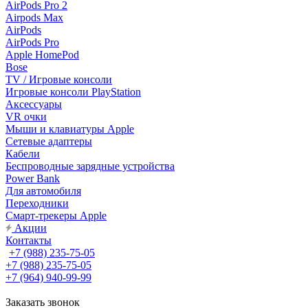
AirPods Pro 2
Airpods Max
AirPods
AirPods Pro
Apple HomePod
Bose
TV / Игровые консоли
Игровые консоли PlayStation
Аксессуары
VR очки
Мыши и клавиатуры Apple
Сетевые адаптеры
Кабели
Беспроводные зарядные устройства
Power Bank
Для автомобиля
Переходники
Смарт-трекеры Apple
Акции
Контакты
+7 (988) 235-75-05
+7 (988) 235-75-05
+7 (964) 940-99-99
Заказать звонок