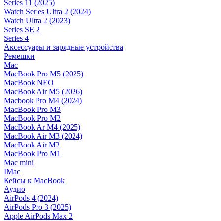
Series 11 (2025)
Watch Series Ultra 2 (2024)
Watch Ultra 2 (2023)
Series SE 2
Series 4
Аксессуары и зарядные устройства
Ремешки
Mac
MacBook Pro M5 (2025)
MacBook NEO
MacBook Air M5 (2026)
Macbook Pro M4 (2024)
MacBook Pro M3
MacBook Pro M2
MacBook Ar M4 (2025)
MacBook Air M3 (2024)
MacBook Air M2
MacBook Pro M1
Mac mini
IMac
Кейсы к MacBook
Аудио
AirPods 4 (2024)
AirPods Pro 3 (2025)
Apple AirPods Max 2