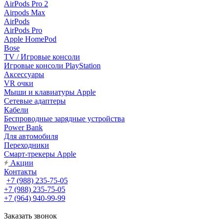
AirPods Pro 2
Airpods Max
AirPods
AirPods Pro
Apple HomePod
Bose
TV / Игровые консоли
Игровые консоли PlayStation
Аксессуары
VR очки
Мыши и клавиатуры Apple
Сетевые адаптеры
Кабели
Беспроводные зарядные устройства
Power Bank
Для автомобиля
Переходники
Смарт-трекеры Apple
Акции
Контакты
+7 (988) 235-75-05
+7 (988) 235-75-05
+7 (964) 940-99-99
Заказать звонок