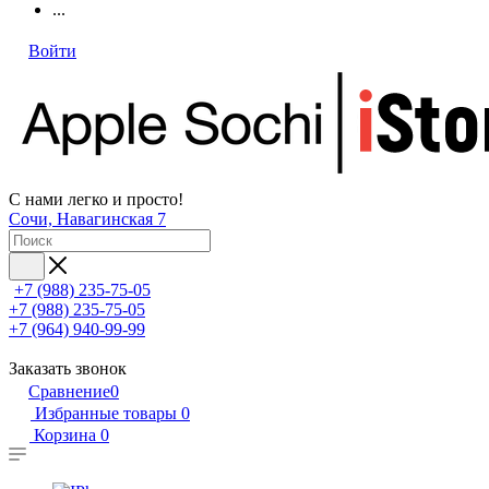
...
Войти
С нами легко и просто!
Сочи, Навагинская 7
+7 (988) 235-75-05
+7 (988) 235-75-05
+7 (964) 940-99-99
Заказать звонок
Сравнение
0
Избранные товары
0
Корзина
0