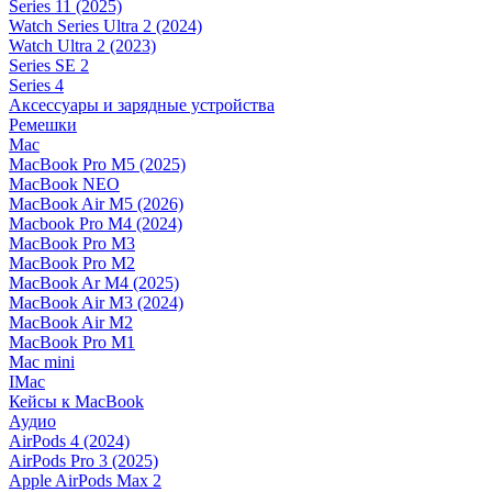
Series 11 (2025)
Watch Series Ultra 2 (2024)
Watch Ultra 2 (2023)
Series SE 2
Series 4
Аксессуары и зарядные устройства
Ремешки
Mac
MacBook Pro M5 (2025)
MacBook NEO
MacBook Air M5 (2026)
Macbook Pro M4 (2024)
MacBook Pro M3
MacBook Pro M2
MacBook Ar M4 (2025)
MacBook Air M3 (2024)
MacBook Air M2
MacBook Pro M1
Mac mini
IMac
Кейсы к MacBook
Аудио
AirPods 4 (2024)
AirPods Pro 3 (2025)
Apple AirPods Max 2