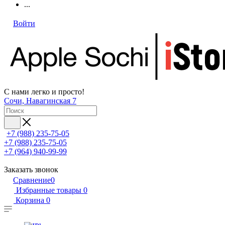
...
Войти
С нами легко и просто!
Сочи, Навагинская 7
+7 (988) 235-75-05
+7 (988) 235-75-05
+7 (964) 940-99-99
Заказать звонок
Сравнение
0
Избранные товары
0
Корзина
0