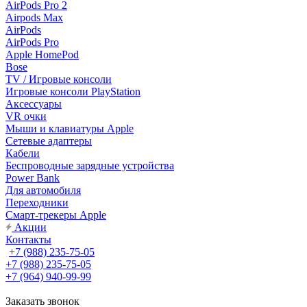
AirPods Pro 2
Airpods Max
AirPods
AirPods Pro
Apple HomePod
Bose
TV / Игровые консоли
Игровые консоли PlayStation
Аксессуары
VR очки
Мыши и клавиатуры Apple
Сетевые адаптеры
Кабели
Беспроводные зарядные устройства
Power Bank
Для автомобиля
Переходники
Смарт-трекеры Apple
Акции
Контакты
+7 (988) 235-75-05
+7 (988) 235-75-05
+7 (964) 940-99-99
Заказать звонок