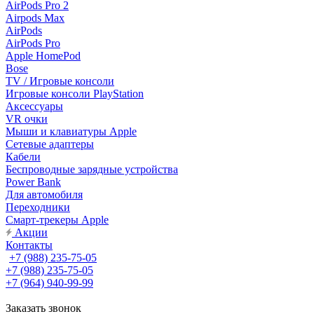
AirPods Pro 2
Airpods Max
AirPods
AirPods Pro
Apple HomePod
Bose
TV / Игровые консоли
Игровые консоли PlayStation
Аксессуары
VR очки
Мыши и клавиатуры Apple
Сетевые адаптеры
Кабели
Беспроводные зарядные устройства
Power Bank
Для автомобиля
Переходники
Смарт-трекеры Apple
Акции
Контакты
+7 (988) 235-75-05
+7 (988) 235-75-05
+7 (964) 940-99-99
Заказать звонок