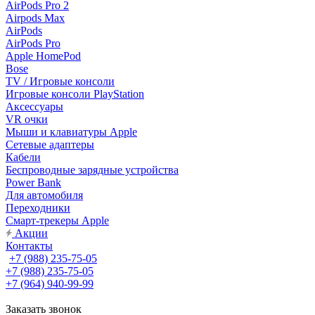
AirPods Pro 2
Airpods Max
AirPods
AirPods Pro
Apple HomePod
Bose
TV / Игровые консоли
Игровые консоли PlayStation
Аксессуары
VR очки
Мыши и клавиатуры Apple
Сетевые адаптеры
Кабели
Беспроводные зарядные устройства
Power Bank
Для автомобиля
Переходники
Смарт-трекеры Apple
Акции
Контакты
+7 (988) 235-75-05
+7 (988) 235-75-05
+7 (964) 940-99-99
Заказать звонок