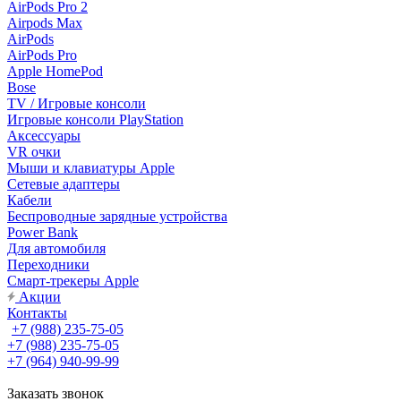
AirPods Pro 2
Airpods Max
AirPods
AirPods Pro
Apple HomePod
Bose
TV / Игровые консоли
Игровые консоли PlayStation
Аксессуары
VR очки
Мыши и клавиатуры Apple
Сетевые адаптеры
Кабели
Беспроводные зарядные устройства
Power Bank
Для автомобиля
Переходники
Смарт-трекеры Apple
Акции
Контакты
+7 (988) 235-75-05
+7 (988) 235-75-05
+7 (964) 940-99-99
Заказать звонок