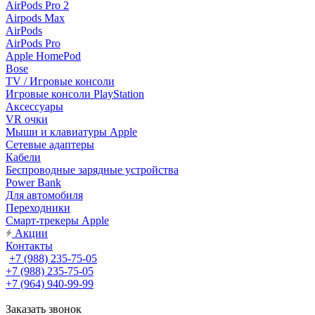
AirPods Pro 2
Airpods Max
AirPods
AirPods Pro
Apple HomePod
Bose
TV / Игровые консоли
Игровые консоли PlayStation
Аксессуары
VR очки
Мыши и клавиатуры Apple
Сетевые адаптеры
Кабели
Беспроводные зарядные устройства
Power Bank
Для автомобиля
Переходники
Смарт-трекеры Apple
Акции
Контакты
+7 (988) 235-75-05
+7 (988) 235-75-05
+7 (964) 940-99-99
Заказать звонок