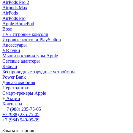
AirPods Pro 2
Airpods Max
AirPods
AirPods Pro
Apple HomePod
Bose
TV / Игровые консоли
Игровые консоли PlayStation
Аксессуары
VR очки
Мыши и клавиатуры Apple
Сетевые адаптеры
Кабели
Беспроводные зарядные устройства
Power Bank
Для автомобиля
Переходники
Смарт-трекеры Apple
Акции
Контакты
+7 (988) 235-75-05
+7 (988) 235-75-05
+7 (964) 940-99-99
Заказать звонок