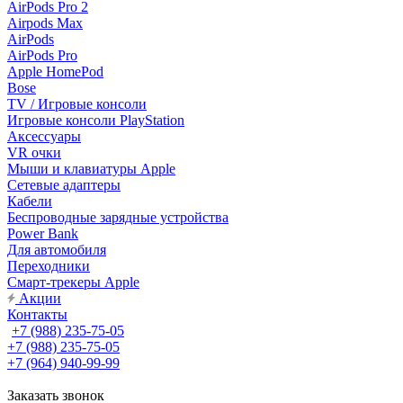
AirPods Pro 2
Airpods Max
AirPods
AirPods Pro
Apple HomePod
Bose
TV / Игровые консоли
Игровые консоли PlayStation
Аксессуары
VR очки
Мыши и клавиатуры Apple
Сетевые адаптеры
Кабели
Беспроводные зарядные устройства
Power Bank
Для автомобиля
Переходники
Смарт-трекеры Apple
Акции
Контакты
+7 (988) 235-75-05
+7 (988) 235-75-05
+7 (964) 940-99-99
Заказать звонок