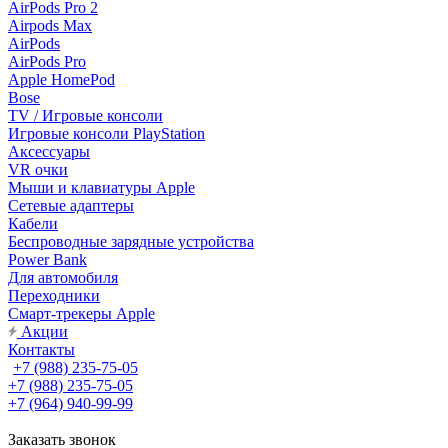
AirPods Pro 2
Airpods Max
AirPods
AirPods Pro
Apple HomePod
Bose
TV / Игровые консоли
Игровые консоли PlayStation
Аксессуары
VR очки
Мыши и клавиатуры Apple
Сетевые адаптеры
Кабели
Беспроводные зарядные устройства
Power Bank
Для автомобиля
Переходники
Смарт-трекеры Apple
Акции
Контакты
+7 (988) 235-75-05
+7 (988) 235-75-05
+7 (964) 940-99-99
Заказать звонок