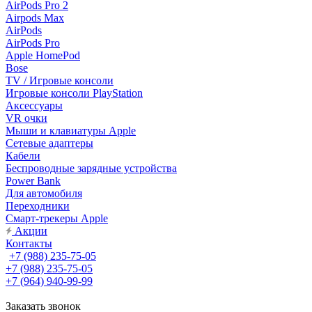
AirPods Pro 2
Airpods Max
AirPods
AirPods Pro
Apple HomePod
Bose
TV / Игровые консоли
Игровые консоли PlayStation
Аксессуары
VR очки
Мыши и клавиатуры Apple
Сетевые адаптеры
Кабели
Беспроводные зарядные устройства
Power Bank
Для автомобиля
Переходники
Смарт-трекеры Apple
Акции
Контакты
+7 (988) 235-75-05
+7 (988) 235-75-05
+7 (964) 940-99-99
Заказать звонок