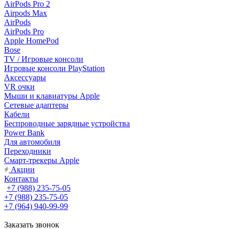
AirPods Pro 2
Airpods Max
AirPods
AirPods Pro
Apple HomePod
Bose
TV / Игровые консоли
Игровые консоли PlayStation
Аксессуары
VR очки
Мыши и клавиатуры Apple
Сетевые адаптеры
Кабели
Беспроводные зарядные устройства
Power Bank
Для автомобиля
Переходники
Смарт-трекеры Apple
Акции
Контакты
+7 (988) 235-75-05
+7 (988) 235-75-05
+7 (964) 940-99-99
Заказать звонок