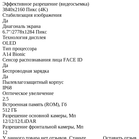
Эффективное разрешение (видеосъемка)
3840x2160 Пикс (4K)
Стабилизация изображения
Да
Диагональ экрана
6.7"/2778x1284 Пикс
Технология дисплея
OLED
Тип процессора
A14 Bionic
Сенсор распознавания лица FACE ID
Да
Беспроводная зарядка
Да
Пылевлагозащитный корпус
IP68
Оптическое увеличение
2.5
Встроенная память (ROM), Гб
512 ГБ
Разрешение основной камеры, Мп
12/12/12/LiDAR
Разрешение фронтальной камеры, Мп
12
У данного товара нет отзывов. Станьте
Оставить отзыв