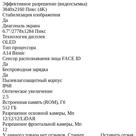
Эффективное разрешение (видеосъемка)
3840x2160 Пикс (4K)
Стабилизация изображения
Да
Диагональ экрана
6.7"/2778x1284 Пикс
Технология дисплея
OLED
Тип процессора
A14 Bionic
Сенсор распознавания лица FACE ID
Да
Беспроводная зарядка
Да
Пылевлагозащитный корпус
IP68
Оптическое увеличение
2.5
Встроенная память (ROM), Гб
512 ГБ
Разрешение основной камеры, Мп
12/12/12/LiDAR
Разрешение фронтальной камеры, Мп
12
У данного товара нет отзывов. Станьте
Оставить отзыв