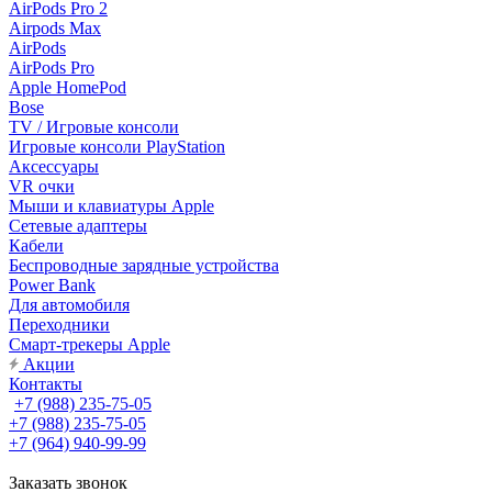
AirPods Pro 2
Airpods Max
AirPods
AirPods Pro
Apple HomePod
Bose
TV / Игровые консоли
Игровые консоли PlayStation
Аксессуары
VR очки
Мыши и клавиатуры Apple
Сетевые адаптеры
Кабели
Беспроводные зарядные устройства
Power Bank
Для автомобиля
Переходники
Смарт-трекеры Apple
Акции
Контакты
+7 (988) 235-75-05
+7 (988) 235-75-05
+7 (964) 940-99-99
Заказать звонок