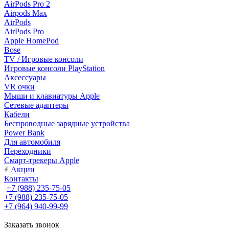
AirPods Pro 2
Airpods Max
AirPods
AirPods Pro
Apple HomePod
Bose
TV / Игровые консоли
Игровые консоли PlayStation
Аксессуары
VR очки
Мыши и клавиатуры Apple
Сетевые адаптеры
Кабели
Беспроводные зарядные устройства
Power Bank
Для автомобиля
Переходники
Смарт-трекеры Apple
Акции
Контакты
+7 (988) 235-75-05
+7 (988) 235-75-05
+7 (964) 940-99-99
Заказать звонок