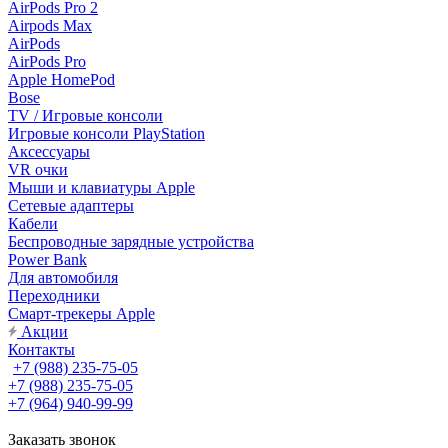
AirPods Pro 2
Airpods Max
AirPods
AirPods Pro
Apple HomePod
Bose
TV / Игровые консоли
Игровые консоли PlayStation
Аксессуары
VR очки
Мыши и клавиатуры Apple
Сетевые адаптеры
Кабели
Беспроводные зарядные устройства
Power Bank
Для автомобиля
Переходники
Смарт-трекеры Apple
Акции
Контакты
+7 (988) 235-75-05
+7 (988) 235-75-05
+7 (964) 940-99-99
Заказать звонок