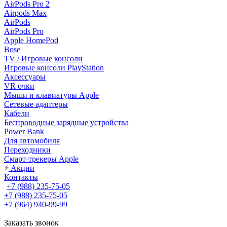
AirPods Pro 2
Airpods Max
AirPods
AirPods Pro
Apple HomePod
Bose
TV / Игровые консоли
Игровые консоли PlayStation
Аксессуары
VR очки
Мыши и клавиатуры Apple
Сетевые адаптеры
Кабели
Беспроводные зарядные устройства
Power Bank
Для автомобиля
Переходники
Смарт-трекеры Apple
Акции
Контакты
+7 (988) 235-75-05
+7 (988) 235-75-05
+7 (964) 940-99-99
Заказать звонок