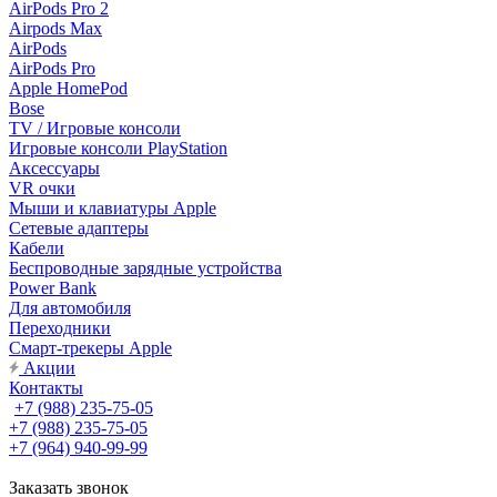
AirPods Pro 2
Airpods Max
AirPods
AirPods Pro
Apple HomePod
Bose
TV / Игровые консоли
Игровые консоли PlayStation
Аксессуары
VR очки
Мыши и клавиатуры Apple
Сетевые адаптеры
Кабели
Беспроводные зарядные устройства
Power Bank
Для автомобиля
Переходники
Смарт-трекеры Apple
Акции
Контакты
+7 (988) 235-75-05
+7 (988) 235-75-05
+7 (964) 940-99-99
Заказать звонок