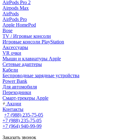
AirPods Pro 2
Airpods Max
AirPods
AirPods Pro
Apple HomePod
Bose
TV / Игровые консоли
Игровые консоли PlayStation
Аксессуары
VR очки
Мыши и клавиатуры Apple
Сетевые адаптеры
Кабели
Беспроводные зарядные устройства
Power Bank
Для автомобиля
Переходники
Смарт-трекеры Apple
Акции
Контакты
+7 (988) 235-75-05
+7 (988) 235-75-05
+7 (964) 940-99-99
Заказать звонок