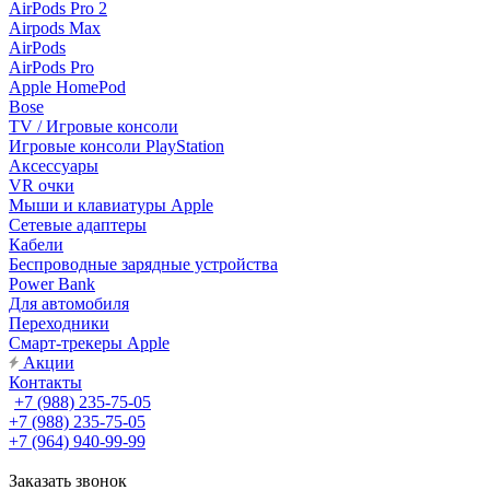
AirPods Pro 2
Airpods Max
AirPods
AirPods Pro
Apple HomePod
Bose
TV / Игровые консоли
Игровые консоли PlayStation
Аксессуары
VR очки
Мыши и клавиатуры Apple
Сетевые адаптеры
Кабели
Беспроводные зарядные устройства
Power Bank
Для автомобиля
Переходники
Смарт-трекеры Apple
Акции
Контакты
+7 (988) 235-75-05
+7 (988) 235-75-05
+7 (964) 940-99-99
Заказать звонок