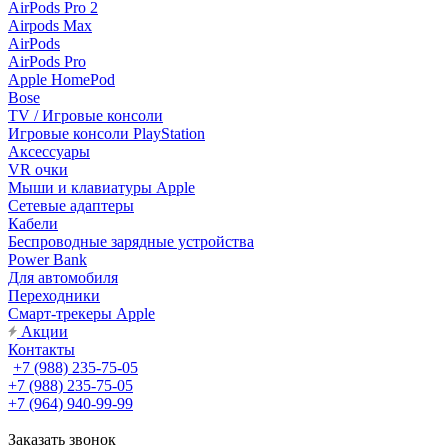
AirPods Pro 2
Airpods Max
AirPods
AirPods Pro
Apple HomePod
Bose
TV / Игровые консоли
Игровые консоли PlayStation
Аксессуары
VR очки
Мыши и клавиатуры Apple
Сетевые адаптеры
Кабели
Беспроводные зарядные устройства
Power Bank
Для автомобиля
Переходники
Смарт-трекеры Apple
Акции
Контакты
+7 (988) 235-75-05
+7 (988) 235-75-05
+7 (964) 940-99-99
Заказать звонок