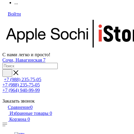
...
Войти
С нами легко и просто!
Сочи, Навагинская 7
+7 (988) 235-75-05
+7 (988) 235-75-05
+7 (964) 940-99-99
Заказать звонок
Сравнение
0
Избранные товары
0
Корзина
0