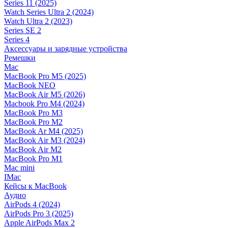
Series 11 (2025)
Watch Series Ultra 2 (2024)
Watch Ultra 2 (2023)
Series SE 2
Series 4
Аксессуары и зарядные устройства
Ремешки
Mac
MacBook Pro M5 (2025)
MacBook NEO
MacBook Air M5 (2026)
Macbook Pro M4 (2024)
MacBook Pro M3
MacBook Pro M2
MacBook Ar M4 (2025)
MacBook Air M3 (2024)
MacBook Air M2
MacBook Pro M1
Mac mini
IMac
Кейсы к MacBook
Аудио
AirPods 4 (2024)
AirPods Pro 3 (2025)
Apple AirPods Max 2