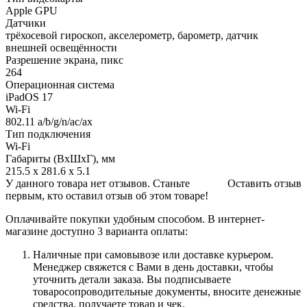
Apple GPU
Датчики
трёхосевой гироскоп, акселерометр, барометр, датчик
внешней освещённости
Разрешение экрана, пикс
264
Операционная система
iPadOS 17
Wi-Fi
802.11 a/b/g/n/ac/ax
Тип подключения
Wi-Fi
Габариты (ВхШхГ), мм
215.5 x 281.6 x 5.1
У данного товара нет отзывов. Станьте
Оставить отзыв
первым, кто оставил отзыв об этом товаре!
Оплачивайте покупки удобным способом. В интернет-
магазине доступно 3 варианта оплаты:
Наличные при самовывозе или доставке курьером.
Менеджер свяжется с Вами в день доставки, чтобы
уточнить детали заказа. Вы подписываете
товаросопроводительные документы, вносите денежные
средства, получаете товар и чек.