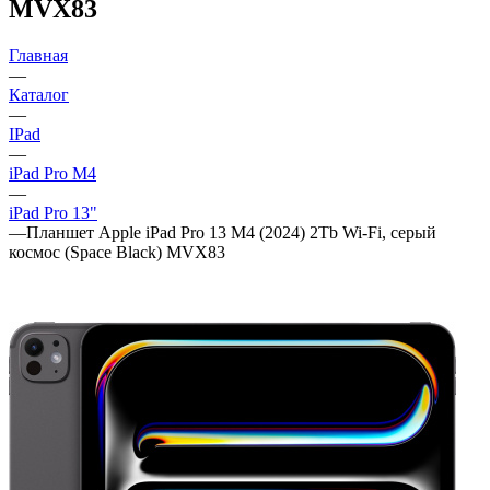
MVX83
Главная
—
Каталог
—
IPad
—
iPad Pro M4
—
iPad Pro 13"
—
Планшет Apple iPad Pro 13 M4 (2024) 2Tb Wi‑Fi, серый
космос (Space Black) MVX83