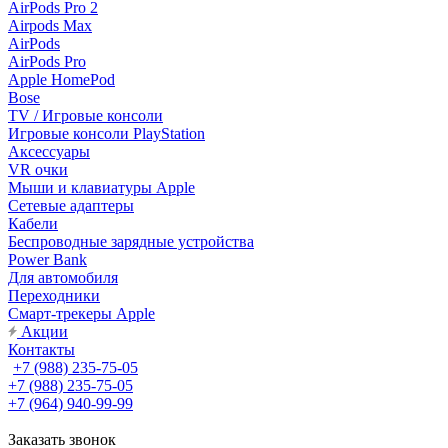
AirPods Pro 2
Airpods Max
AirPods
AirPods Pro
Apple HomePod
Bose
TV / Игровые консоли
Игровые консоли PlayStation
Аксессуары
VR очки
Мыши и клавиатуры Apple
Сетевые адаптеры
Кабели
Беспроводные зарядные устройства
Power Bank
Для автомобиля
Переходники
Смарт-трекеры Apple
Акции
Контакты
+7 (988) 235-75-05
+7 (988) 235-75-05
+7 (964) 940-99-99
Заказать звонок