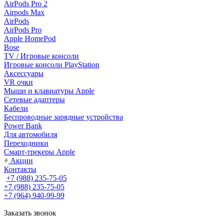
AirPods Pro 2
Airpods Max
AirPods
AirPods Pro
Apple HomePod
Bose
TV / Игровые консоли
Игровые консоли PlayStation
Аксессуары
VR очки
Мыши и клавиатуры Apple
Сетевые адаптеры
Кабели
Беспроводные зарядные устройства
Power Bank
Для автомобиля
Переходники
Смарт-трекеры Apple
Акции
Контакты
+7 (988) 235-75-05
+7 (988) 235-75-05
+7 (964) 940-99-99
Заказать звонок