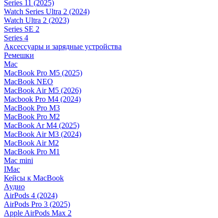
Series 11 (2025)
Watch Series Ultra 2 (2024)
Watch Ultra 2 (2023)
Series SE 2
Series 4
Аксессуары и зарядные устройства
Ремешки
Mac
MacBook Pro M5 (2025)
MacBook NEO
MacBook Air M5 (2026)
Macbook Pro M4 (2024)
MacBook Pro M3
MacBook Pro M2
MacBook Ar M4 (2025)
MacBook Air M3 (2024)
MacBook Air M2
MacBook Pro M1
Mac mini
IMac
Кейсы к MacBook
Аудио
AirPods 4 (2024)
AirPods Pro 3 (2025)
Apple AirPods Max 2