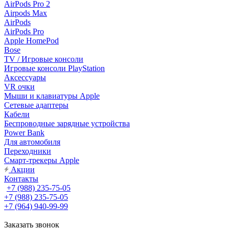
AirPods Pro 2
Airpods Max
AirPods
AirPods Pro
Apple HomePod
Bose
TV / Игровые консоли
Игровые консоли PlayStation
Аксессуары
VR очки
Мыши и клавиатуры Apple
Сетевые адаптеры
Кабели
Беспроводные зарядные устройства
Power Bank
Для автомобиля
Переходники
Смарт-трекеры Apple
Акции
Контакты
+7 (988) 235-75-05
+7 (988) 235-75-05
+7 (964) 940-99-99
Заказать звонок