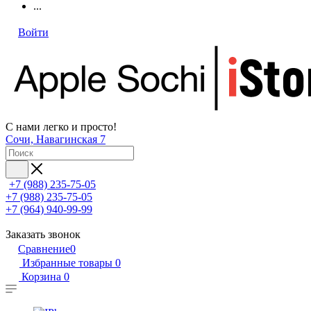
...
Войти
С нами легко и просто!
Сочи, Навагинская 7
+7 (988) 235-75-05
+7 (988) 235-75-05
+7 (964) 940-99-99
Заказать звонок
Сравнение
0
Избранные товары
0
Корзина
0