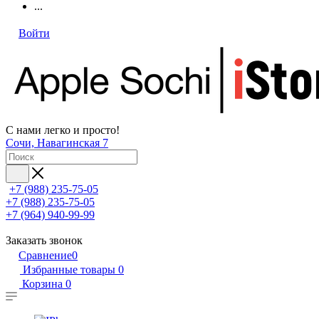
...
Войти
С нами легко и просто!
Сочи, Навагинская 7
+7 (988) 235-75-05
+7 (988) 235-75-05
+7 (964) 940-99-99
Заказать звонок
Сравнение
0
Избранные товары
0
Корзина
0