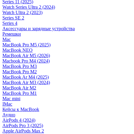
Series 11 (2025)
Watch Series Ultra 2 (2024)
Watch Ultra 2 (2023)
Series SE 2
Series 4
Аксессуары и зарядные устройства
Ремешки
Mac
MacBook Pro M5 (2025)
MacBook NEO
MacBook Air M5 (2026)
Macbook Pro M4 (2024)
MacBook Pro M3
MacBook Pro M2
MacBook Ar M4 (2025)
MacBook Air M3 (2024)
MacBook Air M2
MacBook Pro M1
Mac mini
IMac
Кейсы к MacBook
Аудио
AirPods 4 (2024)
AirPods Pro 3 (2025)
Apple AirPods Max 2