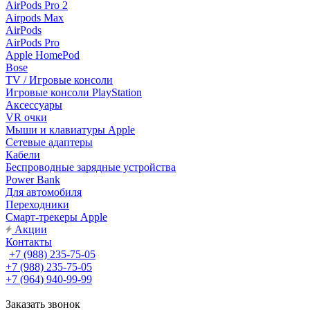
AirPods Pro 2
Airpods Max
AirPods
AirPods Pro
Apple HomePod
Bose
TV / Игровые консоли
Игровые консоли PlayStation
Аксессуары
VR очки
Мыши и клавиатуры Apple
Сетевые адаптеры
Кабели
Беспроводные зарядные устройства
Power Bank
Для автомобиля
Переходники
Смарт-трекеры Apple
Акции
Контакты
+7 (988) 235-75-05
+7 (988) 235-75-05
+7 (964) 940-99-99
Заказать звонок